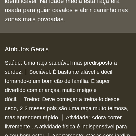
identificável. Na idade média esta raça era
usada para guiar cavalos e abrir caminho nas
zonas mais povoadas.
Atributos Gerais
Saúde
:
Uma raça saudável mas predisposta à
surdez.
Sociável
:
É bastante afável e dócil
tornando-o um bom cão de família. É super
divertido com crianças, muito meigo e
dócil.
Treino
:
Deve começar a treina-lo desde
cedo, 2-3 meses pois são uma raça muito teimosa,
mas aprendem rápido.
Atividade
:
Adora correr
livremente . A atividade física é indispensável para
o seu bem-estar.
Apartamento
:
Casas com jardim