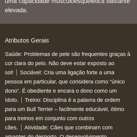
uma capacidade musculoesquelética bastante
elevada.
Atributos Gerais
Saúde
:
Problemas de pele são frequentes graças à
cor clara do pelo. Não deve estar exposto ao
sol!
Sociável
:
Cria uma ligação forte a uma
pessoa em particular, que considera como “único
dono”. É obediente e encara o dono como um
ídolo.
Treino
:
Disciplina é a palavra de ordem
para um Bull Terrier – facilmente educável, ótimo
para treinos em conjunto com outros
cães.
Atividade
:
Cães que combinam com
amantes do desporto. O desenvolvimento