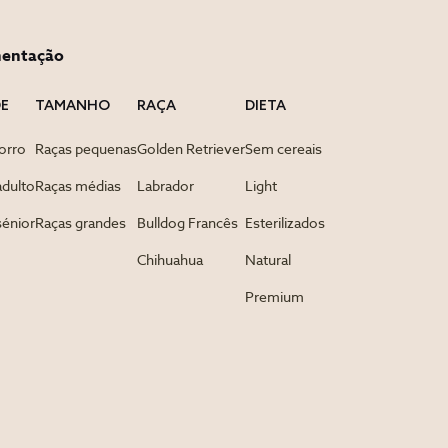
mentação
DE
TAMANHO
RAÇA
DIETA
orro
Raças pequenas
Golden Retriever
Sem cereais
adulto
Raças médias
Labrador
Light
sénior
Raças grandes
Bulldog Francês
Esterilizados
Chihuahua
Natural
Premium