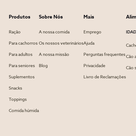
Produtos
Sobre Nós
Mais
Ali
IDA
Ração
A nossa comida
Emprego
Para cachorros
Os nossos veterinários
Ajuda
Cach
Para adultos
A nossa missão
Perguntas frequentes
Cão 
Para seniores
Blog
Privacidade
Cão 
Suplementos
Livro de Reclamações
Snacks
Toppings
Comida húmida