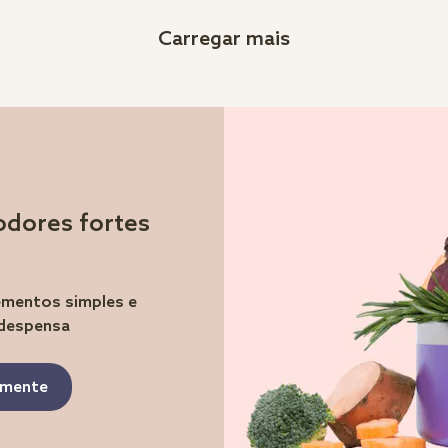
Carregar mais
odores fortes
lementos simples e
 despensa
tamente