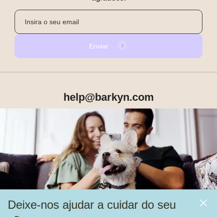
Enviar
help@barkyn.com
Produtos
Sobre Nós
Deixe-nos ajudar a cuidar do seu
Mais