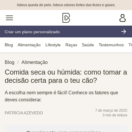
Adeus queda de pelo. Adeus odores fortes das fezes e gases.
Criar um plano personalizado
Blog
Alimentação
Lifestyle
Raças
Saúde
Testemunhos
T
Blog
Alimentação
Comida seca ou húmida: como tomar a
decisão certa para o teu cão?
A escolha nem sempre é fácil! Conhece os fatores que
deves considerar.
7 de março de 2025
PATRÍCIA AZEVEDO
3 min de leitura