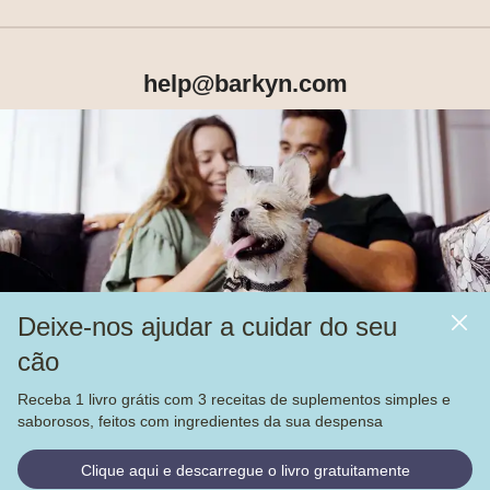
help@barkyn.com
Produtos
Sobre Nós
Deixe-nos ajudar a cuidar do seu
Mais
cão
Alimentação
Receba 1 livro grátis com 3 receitas de suplementos simples e
Veja nossas
4.000
avaliações no
saborosos, feitos com ingredientes da sua despensa
© Barkyn, Lda. NIF: 514259426 - For a greater life together 
Clique aqui e descarregue o livro gratuitamente
2022