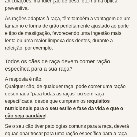
articulações, manutenção de peso, etc) numa
óptica
preventiva
.
As rações adaptas à raça, têm também a vantagem de um
tamanho e forma de
grão perfeitamente ajustado
ao porte
e tipo de mastigação, favorecendo uma ingestão mais
lenta ou uma maior limpexa dos dentes, durante a
refeição, por exemplo.
Todos os cães de raça devem comer ração
específica para a sua raça?
A resposta é
não
.
Qualquer cão, de qualquer raça, pode comer uma ração
desenhada “para todas as raças” ou sem raça
especificada, desde que cumpram os r
equisitos
nutricionais para o seu estilo e fase da vida e que o
cão seja saudáve
l.
Se o seu cão tiver patologias comuns para a raça, deverá
equacionar trocar para uma ração específica para a raça