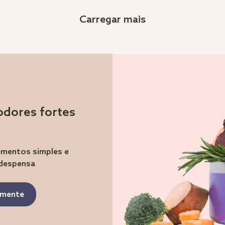
Carregar mais
odores fortes
lementos simples e
 despensa
tamente