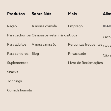
Produtos
Sobre Nós
Mais
Ali
IDA
Ração
A nossa comida
Emprego
Para cachorros
Os nossos veterinários
Ajuda
Cach
Para adultos
A nossa missão
Perguntas frequentes
Cão 
Para seniores
Blog
Privacidade
Cão 
Suplementos
Livro de Reclamações
Snacks
Toppings
Comida húmida