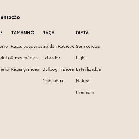
mentação
DE
TAMANHO
RAÇA
DIETA
orro
Raças pequenas
Golden Retriever
Sem cereais
adulto
Raças médias
Labrador
Light
sénior
Raças grandes
Bulldog Francês
Esterilizados
Chihuahua
Natural
Premium