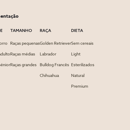
mentação
DE
TAMANHO
RAÇA
DIETA
orro
Raças pequenas
Golden Retriever
Sem cereais
adulto
Raças médias
Labrador
Light
sénior
Raças grandes
Bulldog Francês
Esterilizados
Chihuahua
Natural
Premium