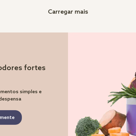
Carregar mais
odores fortes
lementos simples e
 despensa
tamente