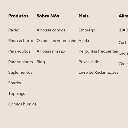
Produtos
Sobre Nós
Mais
Ali
IDA
Ração
A nossa comida
Emprego
Para cachorros
Os nossos veterinários
Ajuda
Cach
Para adultos
A nossa missão
Perguntas frequentes
Cão 
Para seniores
Blog
Privacidade
Cão 
Suplementos
Livro de Reclamações
Snacks
Toppings
Comida húmida