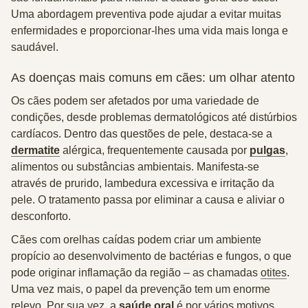
Uma abordagem preventiva pode ajudar a evitar muitas
enfermidades e proporcionar-lhes uma vida mais longa e
saudável.
As doenças mais comuns em cães: um olhar atento
Os cães podem ser afetados por uma variedade de
condições, desde problemas dermatológicos até distúrbios
cardíacos. Dentro das questões de pele, destaca-se a
dermatite
alérgica
, frequentemente causada por
pulgas
,
alimentos ou substâncias ambientais. Manifesta-se
através de prurido, lambedura excessiva e irritação da
pele. O tratamento passa por eliminar a causa e aliviar o
desconforto.
Cães com orelhas caídas podem criar um ambiente
propício ao desenvolvimento de bactérias e fungos, o que
pode originar inflamação da região – as chamadas
otites
.
Uma vez mais, o papel da prevenção tem um enorme
relevo. Por sua vez, a
saúde oral
é por vários motivos,