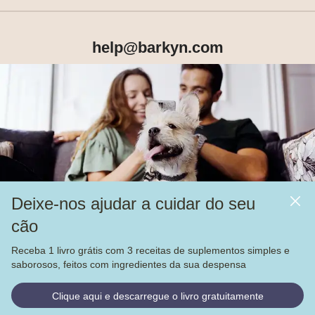
help@barkyn.com
Produtos
Sobre Nós
Deixe-nos ajudar a cuidar do seu
Mais
cão
Alimentação
Receba 1 livro grátis com 3 receitas de suplementos simples e
Veja nossas
4.000
avaliações no
saborosos, feitos com ingredientes da sua despensa
© Barkyn, Lda. NIF: 514259426 - For a greater life together 
Clique aqui e descarregue o livro gratuitamente
2022