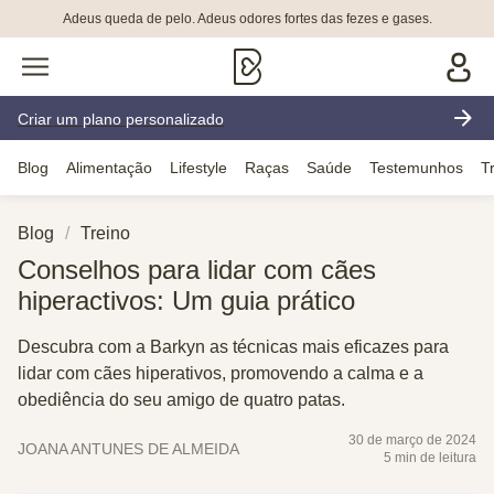
Adeus queda de pelo. Adeus odores fortes das fezes e gases.
Criar um plano personalizado
Blog
Alimentação
Lifestyle
Raças
Saúde
Testemunhos
T
Blog
Treino
Conselhos para lidar com cães
hiperactivos: Um guia prático
Descubra com a Barkyn as técnicas mais eficazes para
lidar com cães hiperativos, promovendo a calma e a
obediência do seu amigo de quatro patas.
30 de março de 2024
JOANA ANTUNES DE ALMEIDA
5 min de leitura