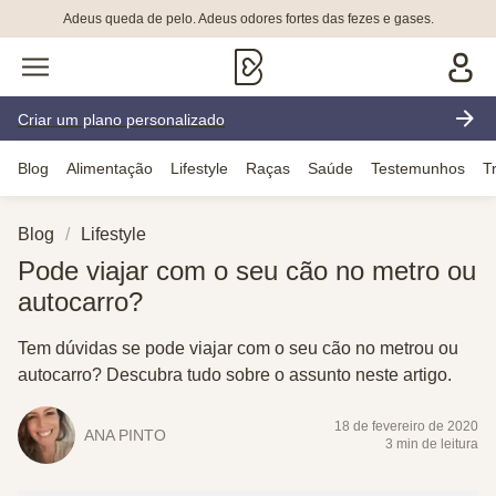
Adeus queda de pelo. Adeus odores fortes das fezes e gases.
Criar um plano personalizado
Blog
Alimentação
Lifestyle
Raças
Saúde
Testemunhos
T
Blog
Lifestyle
Pode viajar com o seu cão no metro ou
autocarro?
Tem dúvidas se pode viajar com o seu cão no metrou ou
autocarro? Descubra tudo sobre o assunto neste artigo.
18 de fevereiro de 2020
ANA PINTO
3 min de leitura