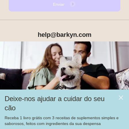
Enviar
help@barkyn.com
Produtos
Sobre Nós
Deixe-nos ajudar a cuidar do seu
Mais
cão
Alimentação
Receba 1 livro grátis com 3 receitas de suplementos simples e
Veja nossas
4.000
avaliações no
saborosos, feitos com ingredientes da sua despensa