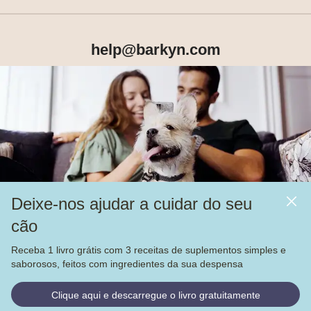
help@barkyn.com
Produtos
Sobre Nós
Deixe-nos ajudar a cuidar do seu
Mais
cão
Alimentação
Receba 1 livro grátis com 3 receitas de suplementos simples e
Veja nossas
4.000
avaliações no
saborosos, feitos com ingredientes da sua despensa
© Barkyn, Lda. NIF: 514259426 - For a greater life together 
Clique aqui e descarregue o livro gratuitamente
2022