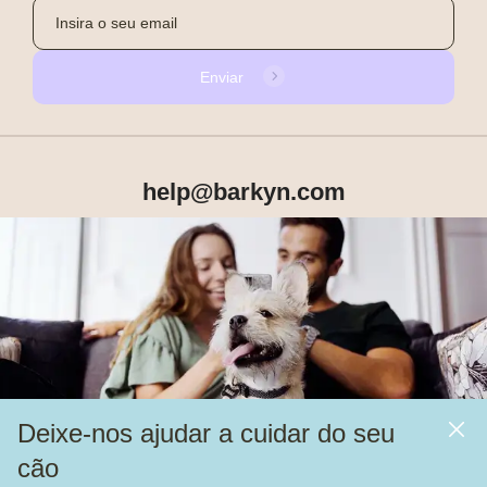
Enviar
help@barkyn.com
Produtos
Sobre Nós
Deixe-nos ajudar a cuidar do seu
Mais
cão
Alimentação