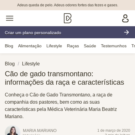
Adeus queda de pelo. Adeus odores fortes das fezes e gases.
Criar um plano personalizado
Blog
Alimentação
Lifestyle
Raças
Saúde
Testemunhos
T
Blog
Lifestyle
Cão de gado transmontano:
informações da raça e características
Conheça o Cão de Gado Transmontano, a raça de
companhia dos pastores, bem como as suas
características pela Médica Veterinária Maria Beatriz
Mariano.
MARIA MARIANO
1 de março de 2020