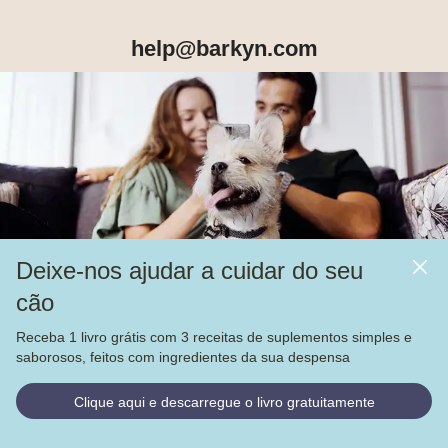
help@barkyn.com
Produtos
Sobre Nós
Deixe-nos ajudar a cuidar do seu
Mais
cão
Alimentação
Receba 1 livro grátis com 3 receitas de suplementos simples e
Veja nossas
4.000
avaliações no
saborosos, feitos com ingredientes da sua despensa
© Barkyn, Lda. NIF: 514259426 - For a greater life together 
Clique aqui e descarregue o livro gratuitamente
2022