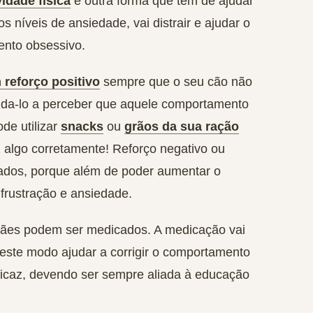
vidade física
é outra forma que tem de ajudar
os níveis de ansiedade, vai distrair e ajudar o
ento obsessivo.
 reforço positivo
sempre que o seu cão não
uda-lo a perceber que aquele comportamento
de utilizar
snacks
ou
grãos da sua ração
 algo corretamente!
Reforço negativo ou
cados
, porque além de poder aumentar o
frustração e ansiedade.
cães podem ser medicados. A medicação vai
deste modo ajudar a corrigir o comportamento
ficaz, devendo ser sempre aliada à educação