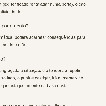
a (ex: ter ficado “entalada” numa porta), o cão
alívio da dor.
omportamento?
mática, poderá acarretar
consequências para
ismo da região
.
to?
engraçada a situação, ele tenderá a repetir
ro lado, o punir e castigar, irá aumentar-lhe
o que está justamente na base desta
 a perseguir a cauda, ofereça-lhe um