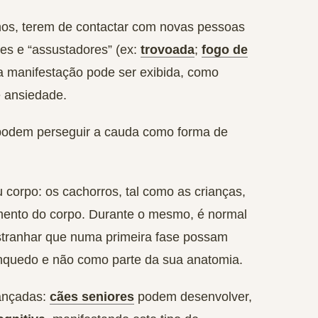
hos, terem de contactar com novas pessoas
tes e “assustadores” (ex:
trovoada
;
fogo de
ta manifestação pode ser exibida, como
e ansiedade.
, podem perseguir a cauda como forma de
u corpo
: os cachorros, tal como as crianças,
ento do corpo. Durante o mesmo, é normal
stranhar que numa primeira fase possam
inquedo e não como parte da sua anatomia.
ançadas
:
cães seniores
podem desenvolver,