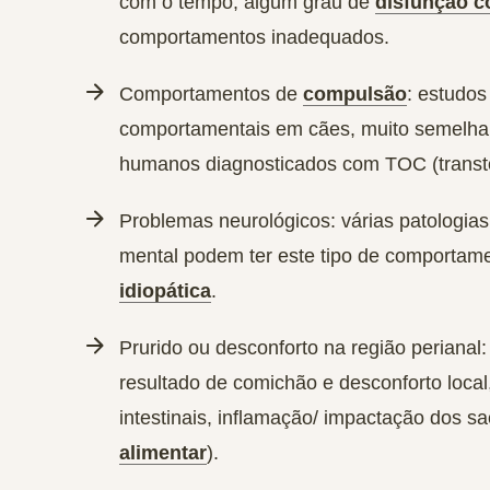
com o tempo, algum grau de
disfunção c
comportamentos inadequados.
Comportamentos de
compulsão
: estudos
comportamentais em cães, muito semelha
humanos diagnosticados com TOC (transto
Problemas neurológicos
: várias patologi
mental podem ter este tipo de comportame
idiopática
.
Prurido ou desconforto na região perianal
resultado de comichão e desconforto local
intestinais, inflamação/ impactação dos sa
alimentar
).