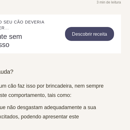
3 min de leitura
O SEU CÃO DEVERIA
R...
Descobrir receita
nte sem
sso
auda?
um cão faz isso por brincadeira, nem sempre
 este comportamento, tais como:
que não desgastam adequadamente a sua
xcitados, podendo apresentar este