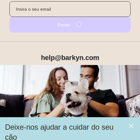
Enviar
help@barkyn.com
Produtos
Sobre Nós
Deixe-nos ajudar a cuidar do seu
Mais
cão
Alimentação