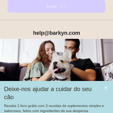
Enviar
help@barkyn.com
Produtos
Sobre Nós
Deixe-nos ajudar a cuidar do seu
Mais
cão
Alimentação
Receba 1 livro grátis com 3 receitas de suplementos simples e
Veja nossas
4.000
avaliações no
saborosos, feitos com ingredientes da sua despensa