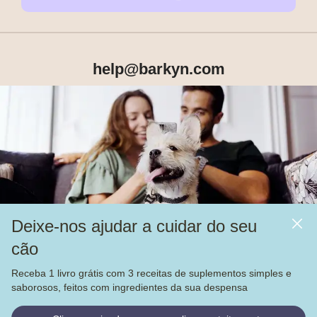
help@barkyn.com
Produtos
Sobre Nós
Deixe-nos ajudar a cuidar do seu
Mais
cão
Alimentação
Receba 1 livro grátis com 3 receitas de suplementos simples e
Veja nossas
4.000
avaliações no
saborosos, feitos com ingredientes da sua despensa
© Barkyn, Lda. NIF: 514259426 - For a greater life together 