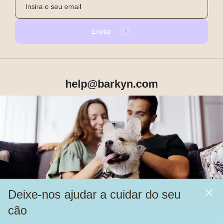
Enviar
help@barkyn.com
Produtos
Sobre Nós
Deixe-nos ajudar a cuidar do seu
Mais
cão
Alimentação