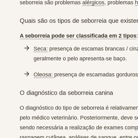
seborreia são problemas
alérgicos
, problemas
h
Quais são os tipos de seborreia que exist
A seborreia pode ser classificada em 2 tipos
:
Seca:
presença de escamas brancas / cinze
geralmente o pelo apresenta-se baço.
Oleosa:
presença de escamadas gorduros
O diagnóstico da seborreia canina
O diagnóstico do tipo de seborreia é relativamen
pelo médico veterinário. Posteriormente, deve s
sendo necessária a realização de
exames comp
raspagem cutânea, análises de sangue, entre ou