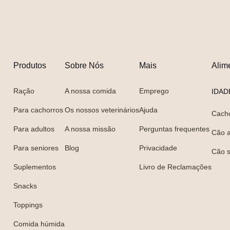
Produtos
Sobre Nós
Mais
Alim
Ração
A nossa comida
Emprego
IDAD
Para cachorros
Os nossos veterinários
Ajuda
Cach
Para adultos
A nossa missão
Perguntas frequentes
Cão a
Para seniores
Blog
Privacidade
Cão s
Suplementos
Livro de Reclamações
Snacks
Toppings
Comida húmida