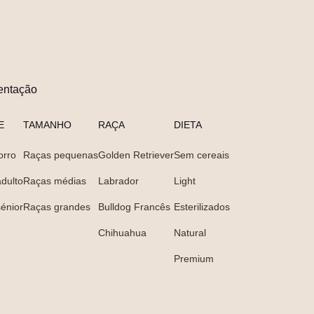
entação
E
TAMANHO
RAÇA
DIETA
orro
Raças pequenas
Golden Retriever
Sem cereais
dulto
Raças médias
Labrador
Light
énior
Raças grandes
Bulldog Francês
Esterilizados
Chihuahua
Natural
Premium