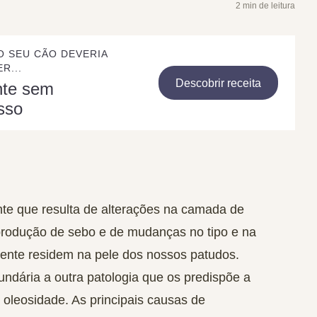
2 min de leitura
O SEU CÃO DEVERIA
R...
Descobrir receita
nte sem
sso
nte
que resulta de alterações na
camada de
rodução de sebo
e de mudanças no tipo e na
ente residem na pele dos nossos patudos.
undária
a outra patologia que os predispõe a
oleosidade. As principais causas de