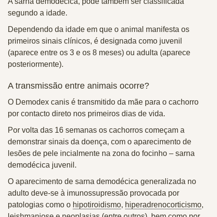
A sarna demodécica, pode também ser classificada
segundo a idade.
Dependendo da idade em que o animal manifesta os
primeiros sinais clínicos, é designada como
juvenil
(aparece entre os 3 e os 8 meses) ou
adulta
(aparece
posteriormente).
A transmissão entre animais ocorre?
O Demodex canis é
transmitido da mãe para o cachorro
por contacto direto
nos primeiros dias de vida.
Por volta das 16 semanas os cachorros começam a
demonstrar sinais da doença, com o aparecimento de
lesões de pele incialmente na zona do focinho –
sarna
demodécica juvenil
.
O aparecimento de
sarna demodécica generalizada
no
adulto deve-se à imunossupressão provocada por
patologias como o
hipotiroidismo
,
hiperadrenocorticismo
,
leishmaniose
e
neoplasias
(entre outros), bem como por