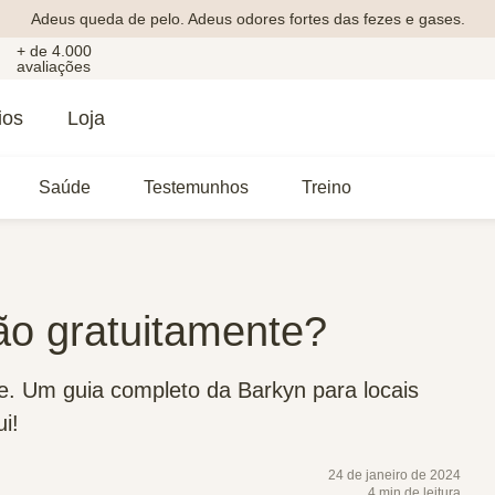
Adeus queda de pelo. Adeus odores fortes das fezes e gases.
+ de 4.000
avaliações
ios
Loja
Saúde
Testemunhos
Treino
ão gratuitamente?
e. Um guia completo da Barkyn para locais
i!
24 de janeiro de 2024
4 min de leitura