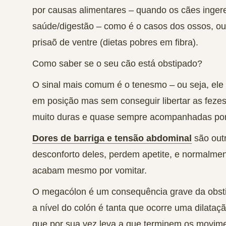
por causas alimentares – quando os cães inger
saúde/digestão – como é o casos dos ossos, o
prisaõ de ventre (dietas pobres em fibra).
Como saber se o seu cão está obstipado?
O sinal mais comum é o tenesmo – ou seja, ele 
em posição mas sem conseguir libertar as fezes
muito duras e quase sempre acompanhadas po
Dores de barriga e tensão abdominal
são outr
desconforto deles, perdem apetite, e normalme
acabam mesmo por vomitar.
O megacólon é um consequência grave da obst
a nível do colón é tanta que ocorre uma dilataç
que por sua vez leva a que terminem os movimen