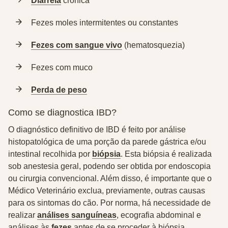
Diarreia
crónica
Fezes moles intermitentes ou constantes
Fezes com sangue vivo
(hematosquezia)
Fezes com muco
Perda de peso
Como se diagnostica IBD?
O diagnóstico definitivo de IBD é feito por análise
histopatológica de uma porção da parede gástrica e/ou
intestinal recolhida por
biópsia
. Esta biópsia é realizada
sob anestesia geral, podendo ser obtida por endoscopia
ou cirurgia convencional. Além disso, é importante que o
Médico Veterinário exclua, previamente, outras causas
para os sintomas do cão. Por norma, há necessidade de
realizar
análises sanguíneas
, ecografia abdominal e
análises às
fezes
antes de se proceder à biópsia.