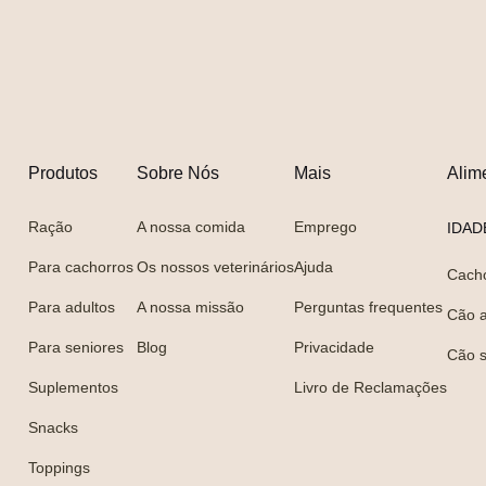
Produtos
Sobre Nós
Mais
Alim
Ração
A nossa comida
Emprego
IDAD
Para cachorros
Os nossos veterinários
Ajuda
Cach
Para adultos
A nossa missão
Perguntas frequentes
Cão a
Para seniores
Blog
Privacidade
Cão s
Suplementos
Livro de Reclamações
Snacks
Toppings