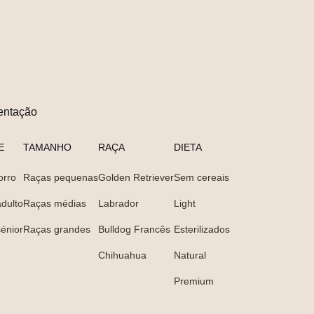
entação
E
TAMANHO
RAÇA
DIETA
orro
Raças pequenas
Golden Retriever
Sem cereais
dulto
Raças médias
Labrador
Light
énior
Raças grandes
Bulldog Francês
Esterilizados
Chihuahua
Natural
Premium