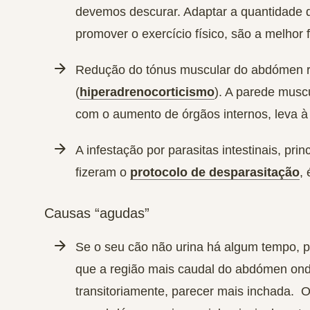
devemos descurar. Adaptar a quantidade d
promover o exercício físico, são a melhor 
Redução do tónus muscular do abdómen
r
(
hiperadrenocorticismo
). A parede muscu
com o aumento de órgãos internos, leva à
A infestação por
parasitas intestinais,
prin
fizeram o
protocolo de desparasitação
,
Causas “agudas”
Se o seu cão
não urina há algum tempo
, 
que a região mais caudal do abdómen ond
transitoriamente, parecer mais inchada