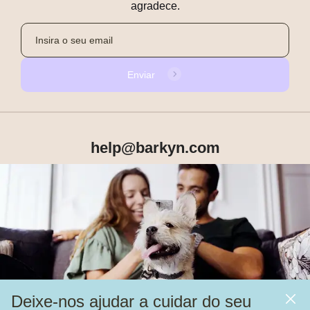
agradece.
Enviar
help@barkyn.com
Produtos
Sobre Nós
Deixe-nos ajudar a cuidar do seu
Mais