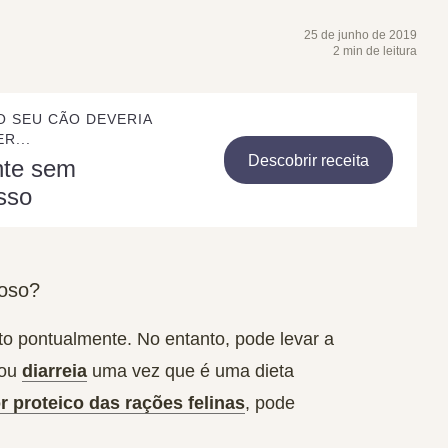
25 de junho de 2019
2 min de leitura
O SEU CÃO DEVERIA
R...
Descobrir receita
nte sem
sso
goso?
to pontualmente
. No entanto, pode levar a
ou
diarreia
uma vez que é uma dieta
r proteico das rações felinas
, pode