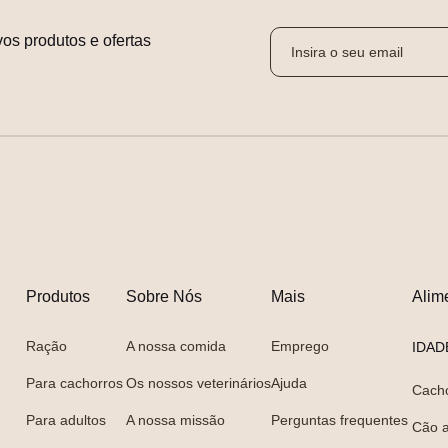
os produtos e ofertas 
Produtos
Sobre Nós
Mais
Alim
Ração
A nossa comida
Emprego
IDAD
Para cachorros
Os nossos veterinários
Ajuda
Cach
Para adultos
A nossa missão
Perguntas frequentes
Cão a