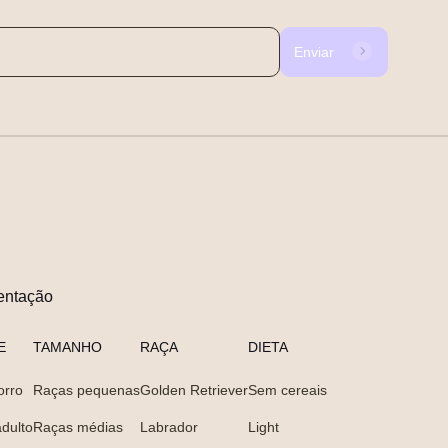
Enviar
entação
E
TAMANHO
RAÇA
DIETA
orro
Raças pequenas
Golden Retriever
Sem cereais
dulto
Raças médias
Labrador
Light