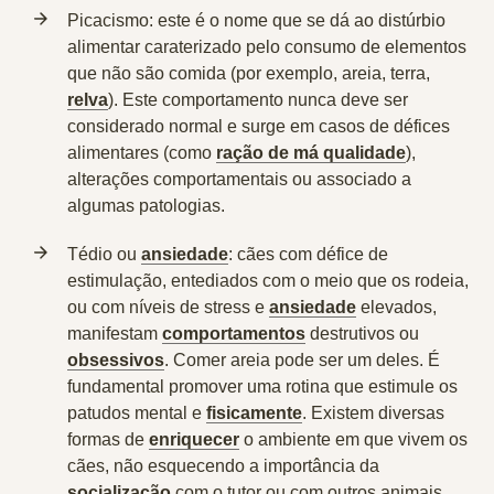
Picacismo:
este é o nome que se dá ao distúrbio
alimentar caraterizado pelo consumo de elementos
que não são comida (por exemplo, areia, terra,
relva
). Este comportamento nunca deve ser
considerado normal e surge em casos de défices
alimentares (como
ração de má qualidade
),
alterações comportamentais ou associado a
algumas patologias.
Tédio ou
ansiedade
:
cães com défice de
estimulação, entediados com o meio que os rodeia,
ou com níveis de stress e
ansiedade
elevados,
manifestam
comportamentos
destrutivos ou
obsessivos
. Comer areia pode ser um deles. É
fundamental promover uma rotina que estimule os
patudos mental e
fisicamente
. Existem diversas
formas de
enriquecer
o ambiente em que vivem os
cães, não esquecendo a importância da
socialização
com o tutor ou com outros animais.