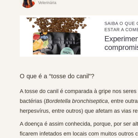
Veterinária
SAIBA O QUE 
ESTAR A COME
Experime
compromi
O que é a “tosse do canil”?
A tosse do canil é comparada à gripe nos sere
bactérias
(
Bordetella bronchiseptica
, entre outr
herpesvírus, entre outros) que afetam as vias re
A doença é assim conhecida, porque, por ser a
ficarem infetados em locais com muitos outros 