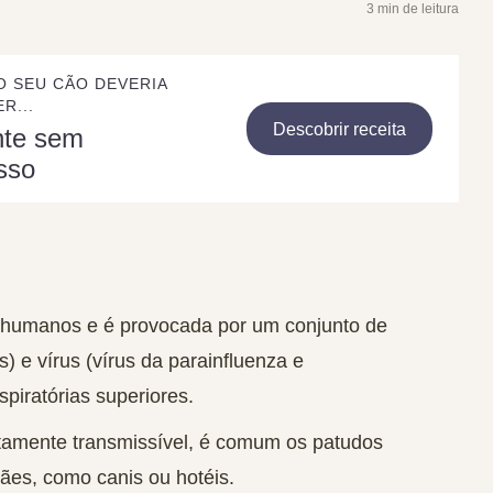
3 min de leitura
O SEU CÃO DEVERIA
R...
Descobrir receita
nte sem
sso
s humanos e é
provocada por um conjunto de
as)
e vírus
(vírus da parainfluenza e
spiratórias superiores.
ltamente transmissível, é comum os patudos
cães, como canis ou hotéis.