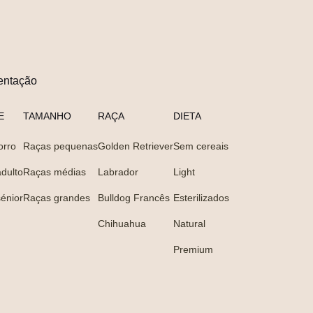
entação
E
TAMANHO
RAÇA
DIETA
orro
Raças pequenas
Golden Retriever
Sem cereais
dulto
Raças médias
Labrador
Light
énior
Raças grandes
Bulldog Francês
Esterilizados
Chihuahua
Natural
Premium