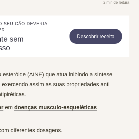
2 min de leitura
O SEU CÃO DEVERIA
R...
Descobrir receita
nte sem
sso
 esteróide (AINE) que atua inibindo a síntese
, exercendo assim as suas propriedades anti-
ipiréticas.
or
em
doenças musculo-esqueléticas
com diferentes dosagens.