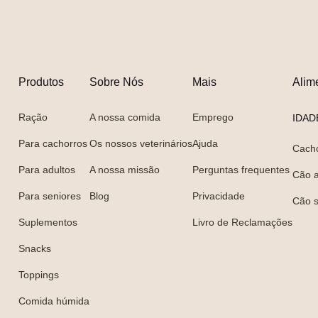
Produtos
Sobre Nós
Mais
Alim
Ração
A nossa comida
Emprego
IDAD
Para cachorros
Os nossos veterinários
Ajuda
Cach
Para adultos
A nossa missão
Perguntas frequentes
Cão a
Para seniores
Blog
Privacidade
Cão s
Suplementos
Livro de Reclamações
Snacks
Toppings
Comida húmida