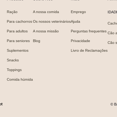
Ração
A nossa comida
Emprego
IDAD
Para cachorros
Os nossos veterinários
Ajuda
Cach
Para adultos
A nossa missão
Perguntas frequentes
Cão a
Para seniores
Blog
Privacidade
Cão s
Suplementos
Livro de Reclamações
Snacks
Toppings
Comida húmida
© B