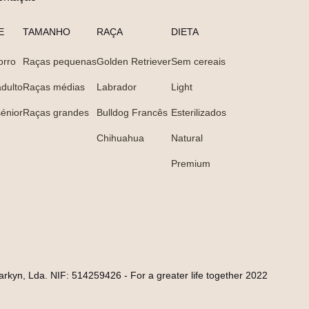
E
TAMANHO
RAÇA
DIETA
orro
Raças pequenas
Golden Retriever
Sem cereais
dulto
Raças médias
Labrador
Light
énior
Raças grandes
Bulldog Francês
Esterilizados
Chihuahua
Natural
Premium
arkyn, Lda. NIF: 514259426 - For a greater life together 2022