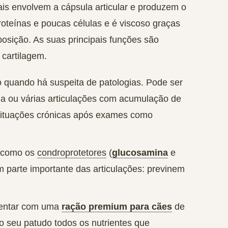
ais envolvem a cápsula articular e produzem o
proteínas e poucas células e é viscoso graças
sição. As suas principais funções são
a cartilagem.
o
quando há suspeita de patologias. Pode ser
a ou várias articulações com acumulação de
 situações crónicas após exames como
 como os
condroprotetores
(
glucosamina
e
m parte importante das articulações: previnem
imentar com uma
ração premium para cães
de
o seu patudo todos os nutrientes que