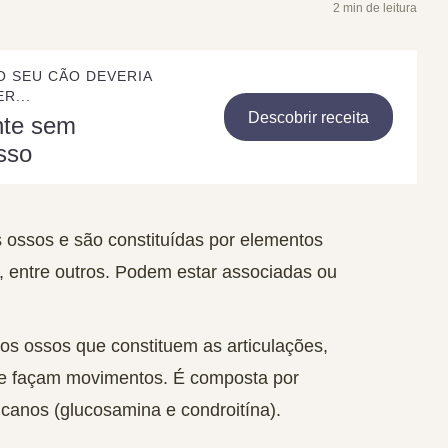
2 min de leitura
O SEU CÃO DEVERIA
R...
Descobrir receita
nte sem
sso
 ossos e são constituídas por elementos
al, entre outros. Podem estar associadas ou
dos ossos que constituem as articulações,
se façam movimentos. É composta por
icanos
(
glucosamina
e
condroitína
).