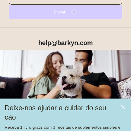
Enviar
help@barkyn.com
Produtos
Sobre Nós
Deixe-nos ajudar a cuidar do seu
Mais
cão
Alimentação
Receba 1 livro grátis com 3 receitas de suplementos simples e