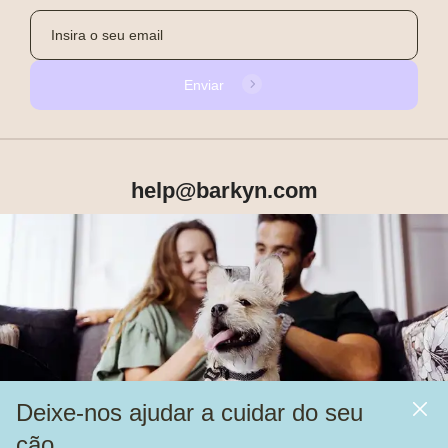
Enviar
help@barkyn.com
Produtos
Sobre Nós
Deixe-nos ajudar a cuidar do seu
Mais
cão
Alimentação