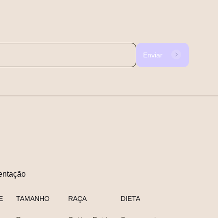
Enviar
entação
E
TAMANHO
RAÇA
DIETA