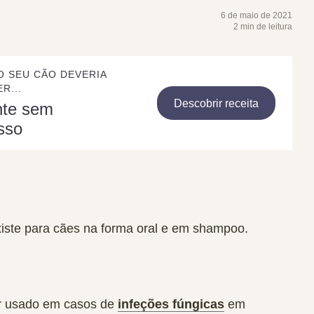
6 de maio de 2021
2 min de leitura
O SEU CÃO DEVERIA
R...
Descobrir receita
nte sem
sso
iste para cães na forma oral e em shampoo.
er usado em casos de
infeções fúngicas
em