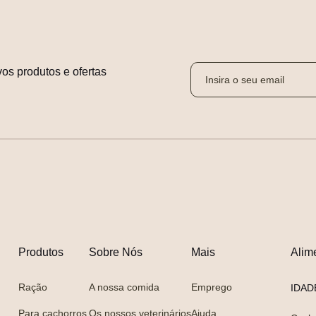
os produtos e ofertas 
Produtos
Sobre Nós
Mais
Alim
Ração
A nossa comida
Emprego
IDAD
Para cachorros
Os nossos veterinários
Ajuda