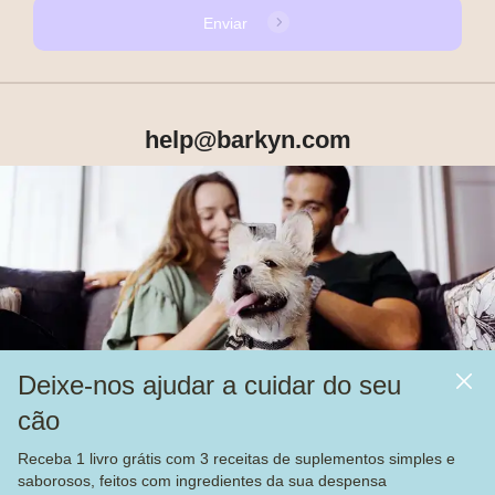
Enviar
help@barkyn.com
Produtos
Sobre Nós
Deixe-nos ajudar a cuidar do seu
Mais
cão
Alimentação
Receba 1 livro grátis com 3 receitas de suplementos simples e
Veja nossas
4.000
avaliações no
saborosos, feitos com ingredientes da sua despensa