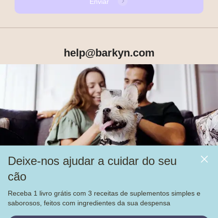
Enviar
help@barkyn.com
Produtos
Sobre Nós
Deixe-nos ajudar a cuidar do seu
Mais
cão
Alimentação
Receba 1 livro grátis com 3 receitas de suplementos simples e
Veja nossas
4.000
avaliações no
saborosos, feitos com ingredientes da sua despensa