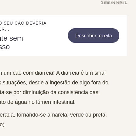
3 min de leitura
O SEU CÃO DEVERIA
R...
Descobrir receita
nte sem
sso
m um cão com diarreia!
A diarreia é um sinal
s situações, desde a ingestão de algo fora do
sta-se por
diminuição da consistência das
o de água no lúmen intestinal.
terada, tornando-se amarela, verde ou preta.
o).