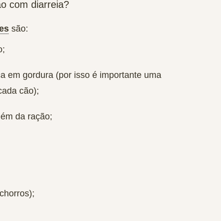
o com diarreia?
ães
são:
o;
a em gordura (por isso é importante uma
ada cão);
lém da ração;
chorros);