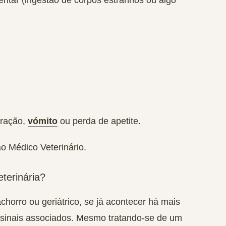
entar
(ingestão de corpos estranhos ou algo
tração
,
vómito
ou
perda de apetite
.
ao Médico Veterinário.
eterinária?
chorro ou geriátrico, se já acontecer há mais
sinais associados.
Mesmo tratando-se de um