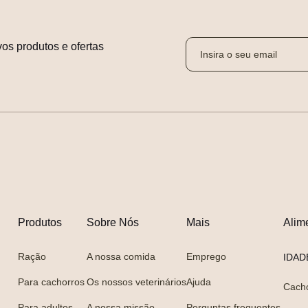
os produtos e ofertas 
Produtos
Sobre Nós
Mais
Alim
Ração
A nossa comida
Emprego
IDAD
Para cachorros
Os nossos veterinários
Ajuda
Cach
Para adultos
A nossa missão
Perguntas frequentes