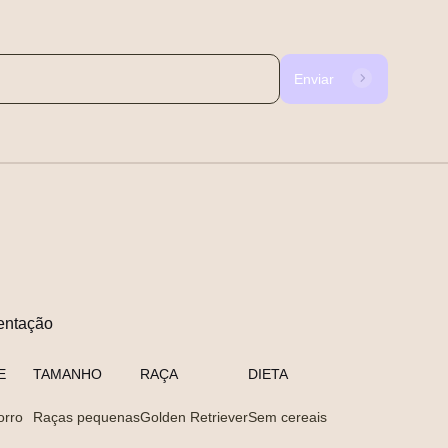
Enviar
entação
E
TAMANHO
RAÇA
DIETA
orro
Raças pequenas
Golden Retriever
Sem cereais