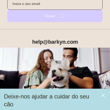
Enviar
help@barkyn.com
Produtos
Sobre Nós
Deixe-nos ajudar a cuidar do seu
Mais
cão
Alimentação