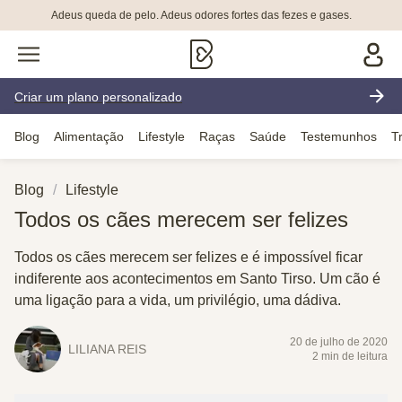
Adeus queda de pelo. Adeus odores fortes das fezes e gases.
Criar um plano personalizado
Blog
Alimentação
Lifestyle
Raças
Saúde
Testemunhos
T
Blog
Lifestyle
Todos os cães merecem ser felizes
Todos os cães merecem ser felizes e é impossível ficar
indiferente aos acontecimentos em Santo Tirso. Um cão é
uma ligação para a vida, um privilégio, uma dádiva.
20 de julho de 2020
LILIANA REIS
2 min de leitura