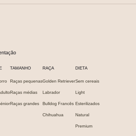
entação
E
TAMANHO
RAÇA
DIETA
orro
Raças pequenas
Golden Retriever
Sem cereais
dulto
Raças médias
Labrador
Light
énior
Raças grandes
Bulldog Francês
Esterilizados
Chihuahua
Natural
Premium