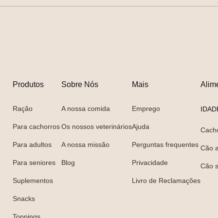
Produtos
Sobre Nós
Mais
Alim
Ração
A nossa comida
Emprego
IDAD
Para cachorros
Os nossos veterinários
Ajuda
Cach
Para adultos
A nossa missão
Perguntas frequentes
Cão a
Para seniores
Blog
Privacidade
Cão s
Suplementos
Livro de Reclamações
Snacks
Toppings