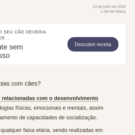
23 de julho de 2019
1 min de leitura
O SEU CÃO DEVERIA
R...
Descobrir receita
nte sem
sso
apias com cães?
s relacionadas com o desenvolvimento
ologias
físicas
,
emocionais
e
mentais
, assim
ramento de
capacidades de socialização
.
qualquer faixa etária, sendo realizadas em