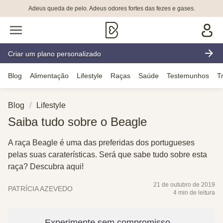
Adeus queda de pelo. Adeus odores fortes das fezes e gases.
Criar um plano personalizado
Blog
Alimentação
Lifestyle
Raças
Saúde
Testemunhos
T
Blog
Lifestyle
Saiba tudo sobre o Beagle
A raça Beagle é uma das preferidas dos portugueses
pelas suas caraterísticas. Será que sabe tudo sobre esta
raça? Descubra aqui!
21 de outubro de 2019
PATRÍCIA AZEVEDO
4 min de leitura
Experimente sem compromisso