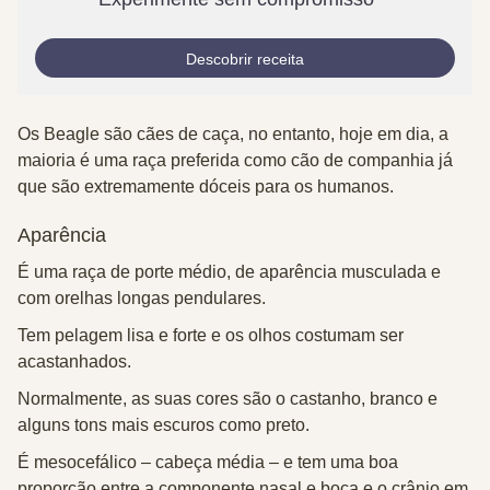
Descobrir receita
Os Beagle são cães de caça, no entanto, hoje em dia, a
maioria é uma raça preferida como cão de companhia já
que são extremamente dóceis para os humanos.
Aparência
É uma raça de
porte médio
, de aparência
musculada
e
com
orelhas longas pendulares
.
Tem
pelagem lisa e forte
e os olhos costumam ser
acastanhados.
Normalmente, as suas cores são o castanho, branco e
alguns tons mais escuros como preto.
É mesocefálico – cabeça média – e tem uma boa
proporção entre a componente nasal e boca e o crânio em