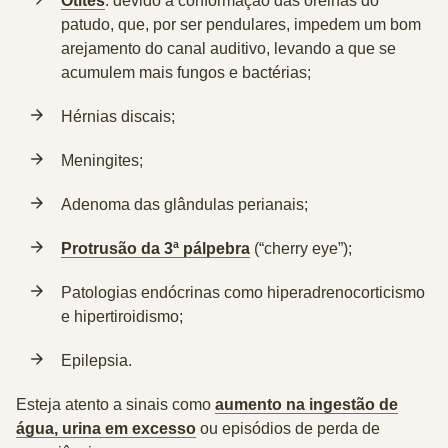
Otites
: devido à conformação das orelhas do
patudo, que, por ser pendulares, impedem um bom
arejamento do canal auditivo, levando a que se
acumulem mais fungos e bactérias;
Hérnias discais;
Meningites;
Adenoma das glândulas perianais;
Protrusão da 3ª pálpebra
(“cherry eye”);
Patologias endócrinas como hiperadrenocorticismo
e hipertiroidismo;
Epilepsia.
Esteja atento a sinais como
aumento na ingestão de
água, urina
em excesso
ou episódios de perda de