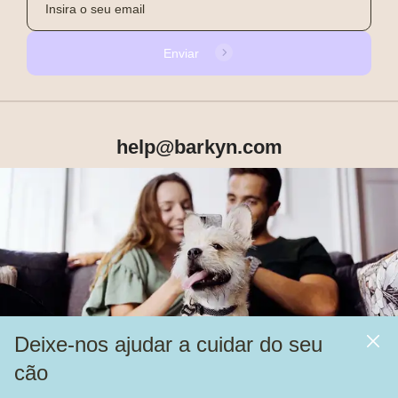
Enviar
help@barkyn.com
Produtos
Sobre Nós
Deixe-nos ajudar a cuidar do seu
Mais
cão
Alimentação