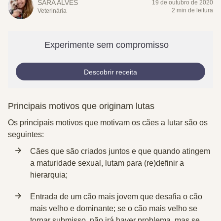
SARA ALVES
19 de outubro de 2020
2 min de leitura
Veterinária
Experimente sem compromisso
Descobrir receita
Principais motivos que originam lutas
Os principais motivos que motivam os cães a lutar são os
seguintes:
Cães que são
criados juntos
e que quando atingem
a
maturidade sexual
, lutam para (re)definir a
hierarquia;
Entrada de um
cão mais jovem
que desafia o
cão
mais velho e dominante
; se o cão mais velho se
tornar submisso, não irá haver problema, mas se,