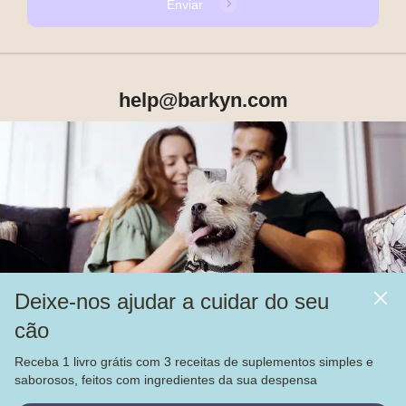
Enviar
help@barkyn.com
Produtos
Sobre Nós
Deixe-nos ajudar a cuidar do seu
Mais
cão
Alimentação
Receba 1 livro grátis com 3 receitas de suplementos simples e
Veja nossas
4.000
avaliações no
saborosos, feitos com ingredientes da sua despensa