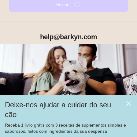
Enviar
help@barkyn.com
Produtos
Sobre Nós
Deixe-nos ajudar a cuidar do seu
Mais
cão
Alimentação
Receba 1 livro grátis com 3 receitas de suplementos simples e
Veja nossas
4.000
avaliações no
saborosos, feitos com ingredientes da sua despensa