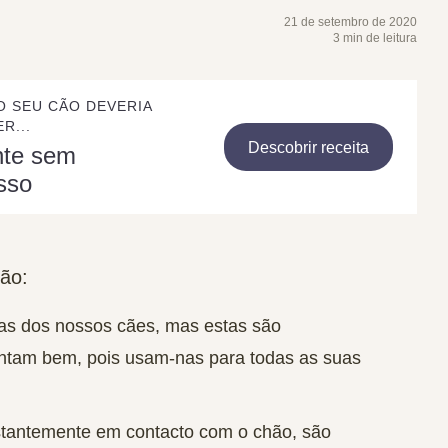
21 de setembro de 2020
3 min de leitura
O SEU CÃO DEVERIA
R...
Descobrir receita
nte sem
sso
cão:
as dos nossos cães, mas estas são
intam bem, pois usam-nas para todas as suas
stantemente em contacto com o chão, são